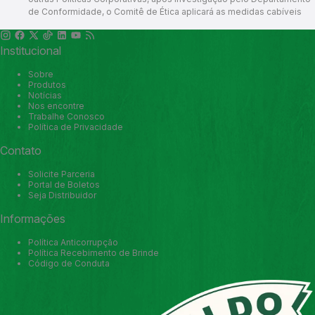
de Conformidade, o Comitê de Ética aplicará as medidas cabíveis
Institucional
Sobre
Produtos
Notícias
Nos encontre
Trabalhe Conosco
Política de Privacidade
Contato
Solicite Parceria
Portal de Boletos
Seja Distribuidor
Informações
Política Anticorrupção
Política Recebimento de Brinde
Código de Conduta