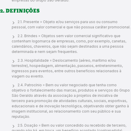
empresas do Grupo São Geraldo.
2. DEFINIÇÕES
2.1. Presente = Objeto e/ou serviços para uso ou consumo
pessoal, com valor comercial e que não possua caráter promocional.
2.2. Brindes = Objetos sem valor comercial significativo que
contenham logomarca de empresas, como, por exemplo, canetas,
calendários, chaveiros, que não sejam destinados a uma pessoa
determinada e nem sejam frequentes.
2.3. Hospitalidade = Deslocamento (aéreo, marítimo e/ou
terrestre), hospedagem, alimentação, passeios, entretenimento,
ingressos para eventos, entre outros benefícios relacionados à
viagem ou evento.
2.4. Patrocínio = Bem ou valor negociado que tenha como
objetivo o fortalecimento das marcas, produtos e serviços do Grupo
São Geraldo através da associação a projetos de iniciativa de
terceiro para promoção de atividades culturais, sociais, esportivas,
educacionais e de inovação tecnológica, objetivando obter ganho à
imagem institucional, ao relacionamento com seu público e sua
reputação.
2.5. Doação = Bem ou valor concedido ou recebido de terceiro,
quando não há, em troca, um benefício acordado (contrapartida).