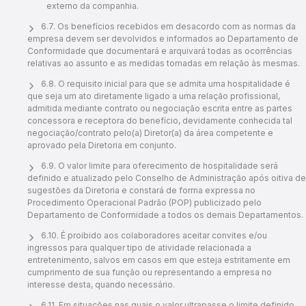
externo da companhia.
6.7. Os benefícios recebidos em desacordo com as normas da
empresa devem ser devolvidos e informados ao Departamento de
Conformidade que documentará e arquivará todas as ocorrências
relativas ao assunto e as medidas tomadas em relação às mesmas.
6.8. O requisito inicial para que se admita uma hospitalidade é
que seja um ato diretamente ligado a uma relação profissional,
admitida mediante contrato ou negociação escrita entre as partes
concessora e receptora do benefício, devidamente conhecida tal
negociação/contrato pelo(a) Diretor(a) da área competente e
aprovado pela Diretoria em conjunto.
6.9. O valor limite para oferecimento de hospitalidade será
definido e atualizado pelo Conselho de Administração após oitiva de
sugestões da Diretoria e constará de forma expressa no
Procedimento Operacional Padrão (POP) publicizado pelo
Departamento de Conformidade a todos os demais Departamentos.
6.10. É proibido aos colaboradores aceitar convites e/ou
ingressos para qualquer tipo de atividade relacionada a
entretenimento, salvos em casos em que esteja estritamente em
cumprimento de sua função ou representando a empresa no
interesse desta, quando necessário.
6.11. Em situações nas quais o valor ultrapasse o limite definido