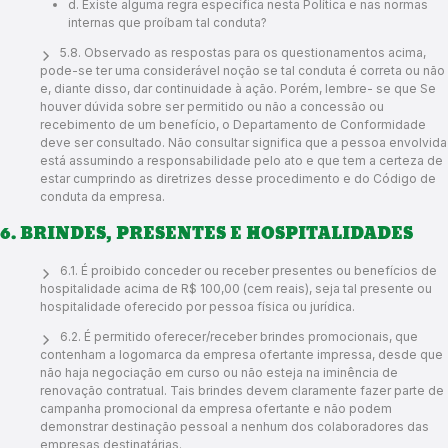
d. Existe alguma regra específica nesta Política e nas normas
internas que proíbam tal conduta?
5.8. Observado as respostas para os questionamentos acima,
pode-se ter uma considerável noção se tal conduta é correta ou não
e, diante disso, dar continuidade à ação. Porém, lembre- se que Se
houver dúvida sobre ser permitido ou não a concessão ou
recebimento de um benefício, o Departamento de Conformidade
deve ser consultado. Não consultar significa que a pessoa envolvida
está assumindo a responsabilidade pelo ato e que tem a certeza de
estar cumprindo as diretrizes desse procedimento e do Código de
conduta da empresa.
6. BRINDES, PRESENTES E HOSPITALIDADES
6.1. É proibido conceder ou receber presentes ou benefícios de
hospitalidade acima de R$ 100,00 (cem reais), seja tal presente ou
hospitalidade oferecido por pessoa física ou jurídica.
6.2. É permitido oferecer/receber brindes promocionais, que
contenham a logomarca da empresa ofertante impressa, desde que
não haja negociação em curso ou não esteja na iminência de
renovação contratual. Tais brindes devem claramente fazer parte de
campanha promocional da empresa ofertante e não podem
demonstrar destinação pessoal a nenhum dos colaboradores das
empresas destinatárias.