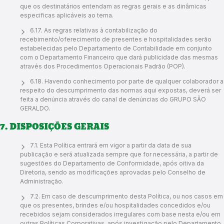
que os destinatários entendam as regras gerais e as dinâmicas
especificas aplicáveis ao tema.
6.17. As regras relativas à contabilização do
recebimento/oferecimento de presentes e hospitalidades serão
estabelecidas pelo Departamento de Contabilidade em conjunto
com o Departamento Financeiro que dará publicidade das mesmas
através dos Procedimentos Operacionais Padrão (POP).
6.18. Havendo conhecimento por parte de qualquer colaborador a
respeito do descumprimento das normas aqui expostas, deverá ser
feita a denúncia através do canal de denúncias do GRUPO SÃO
GERALDO.
7. DISPOSIÇÕES GERAIS
7.1. Esta Política entrará em vigor a partir da data de sua
publicação e será atualizada sempre que for necessária, a partir de
sugestões do Departamento de Conformidade, após oitiva da
Diretoria, sendo as modificações aprovadas pelo Conselho de
Administração.
7.2. Em caso de descumprimento desta Política, ou nos casos em
que os presentes, brindes e/ou hospitalidades concedidos e/ou
recebidos sejam considerados irregulares com base nesta e/ou em
outras Políticas Corporativas, após investigação pelo Departamento