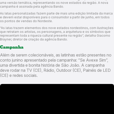
uma versão temática, representando os nove estados da região. A nova
campanha é assinada pela agência Bando.
As latas personalizadas fazem parte de mais uma edição limitada da marca
e devem estar disponíveis para o consumidor a partir de junho, em todos
os pontos de vendas do Nordeste.
“As latas trazem elementos dos nove estados nordestinos, com ilustrações
que retratam os artistas, os personagens, a arquitetura e os símbolos que
representam toda a riqueza cultural presente na região”, detalha Giacomo
Brayner, diretor de criação da agência Bando.
Campanha
Além de serem colecionáveis, as latinhas estão presentes no
conto junino apresentado pela campanha: “Se Avexe Sim”,
uma divertida e bonita história de São João. A campanha
deve rodar na TV (CE), Rádio, Outdoor (CE), Painéis de LED
(CE) e redes sociais.