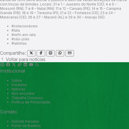
com trocas de brindes. Locais: 31 e 1 – Juazeiro do Norte (CE); 4 e 5 –
Mossoró (RN); 7 e 8 – Natal (RN); 11 e 12 – Caruaru (PE); 14 e 15 – Campina
Grande (PB); 18 e 19 – Teresina (PI); 21 e 22 – Fortaleza (CE); 23 e 24 –
Maracanaú (CE); 26 e 27 – Maceió (AL) e 29 e 30 – Aracaju (SE).
#colecionáveis
#lata
#refri-em-lata
#são-joão
#latinhas
Compartilhe:
Voltar para notícias
Institucional
Sobre
Produtos
Notícias
Nos encontre
Trabalhe Conosco
Política de Privacidade
Contato
Solicite Parceria
Portal de Boletos