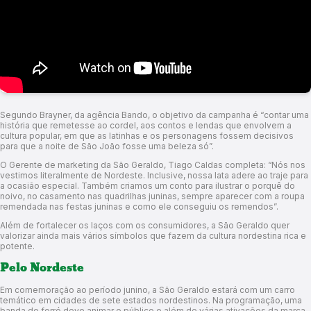
Segundo Brayner, da agência Bando, o objetivo da campanha é “contar uma
história que remetesse ao cordel, aos contos e lendas que envolvem a
cultura popular, em que as latinhas e os personagens fossem decisivos
para que a noite de São João fosse uma beleza só”.
O Gerente de marketing da São Geraldo, Tiago Caldas completa: “Nós nos
vestimos literalmente de Nordeste. Inclusive, nossa lata adere ao traje para
a ocasião especial. Também criamos um conto para ilustrar o porquê do
noivo, no casamento nas quadrilhas juninas, sempre aparecer com a roupa
remendada nas festas juninas e como ele conseguiu os remendos”.
Além de fortalecer os laços com os consumidores, a São Geraldo quer
valorizar ainda mais vários símbolos que fazem da cultura nordestina rica e
potente.
Pelo Nordeste
Em comemoração ao período junino, a São Geraldo estará com um carro
temático em cidades de sete estados nordestinos. Na programação, uma
banda de forró deve animar o público e além de várias ativações da marca