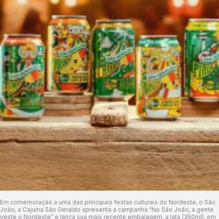
Em comemoração a uma das principais festas culturais do Nordeste, o São
João, a Cajuína São Geraldo apresenta a campanha “No São João, a gente
veste o Nordeste” e lança sua mais recente embalagem, a lata (350ml), em